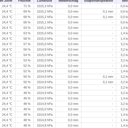
en 20cm
Feuchte
Luftdruck
Niederschlag
Evapotranspiration
Win
24,4 °C
71 %
1015,3 hPa
0,0 mm
-
0,0 
24,4 °C
69 %
1015,2 hPa
0,0 mm
0,1 mm
0,0 
24,4 °C
68 %
1015,2 hPa
0,0 mm
0,1 mm
0,0 
24,4 °C
66 %
1015,1 hPa
0,0 mm
-
0,0 
24,4 °C
63 %
1015,2 hPa
0,0 mm
-
1,4 
24,4 °C
63 %
1015,0 hPa
0,0 mm
-
1,4 
24,4 °C
58 %
1015,0 hPa
0,0 mm
-
1,4 
24,4 °C
57 %
1015,0 hPa
0,0 mm
-
3,2 
24,4 °C
56 %
1014,9 hPa
0,0 mm
-
3,2 
24,4 °C
54 %
1015,0 hPa
0,0 mm
-
3,2 
24,4 °C
53 %
1015,0 hPa
0,0 mm
-
3,2 
24,4 °C
52 %
1014,9 hPa
0,0 mm
-
1,4 
24,4 °C
52 %
1014,9 hPa
0,0 mm
-
1,4 
24,4 °C
50 %
1014,9 hPa
0,0 mm
0,1 mm
3,2 
24,4 °C
50 %
1014,9 hPa
0,0 mm
0,1 mm
3,2 
24,4 °C
48 %
1014,9 hPa
0,0 mm
-
3,2 
24,4 °C
48 %
1014,9 hPa
0,0 mm
-
3,2 
24,4 °C
49 %
1014,9 hPa
0,0 mm
-
1,4 
24,4 °C
48 %
1014,9 hPa
0,0 mm
-
3,2 
24,4 °C
49 %
1015,0 hPa
0,0 mm
-
3,2 
24,4 °C
48 %
1014,8 hPa
0,0 mm
-
1,4 
24,4 °C
48 %
1014,8 hPa
0,0 mm
-
1,4 
24,4 °C
48 %
1014,8 hPa
0,0 mm
-
1,4 