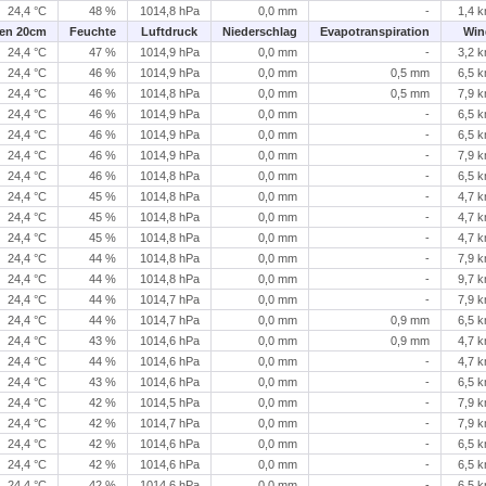
24,4 °C
48 %
1014,8 hPa
0,0 mm
-
1,4 
en 20cm
Feuchte
Luftdruck
Niederschlag
Evapotranspiration
Win
24,4 °C
47 %
1014,9 hPa
0,0 mm
-
3,2 
24,4 °C
46 %
1014,9 hPa
0,0 mm
0,5 mm
6,5 
24,4 °C
46 %
1014,8 hPa
0,0 mm
0,5 mm
7,9 
24,4 °C
46 %
1014,9 hPa
0,0 mm
-
6,5 
24,4 °C
46 %
1014,9 hPa
0,0 mm
-
6,5 
24,4 °C
46 %
1014,9 hPa
0,0 mm
-
7,9 
24,4 °C
46 %
1014,8 hPa
0,0 mm
-
6,5 
24,4 °C
45 %
1014,8 hPa
0,0 mm
-
4,7 
24,4 °C
45 %
1014,8 hPa
0,0 mm
-
4,7 
24,4 °C
45 %
1014,8 hPa
0,0 mm
-
4,7 
24,4 °C
44 %
1014,8 hPa
0,0 mm
-
7,9 
24,4 °C
44 %
1014,8 hPa
0,0 mm
-
9,7 
24,4 °C
44 %
1014,7 hPa
0,0 mm
-
7,9 
24,4 °C
44 %
1014,7 hPa
0,0 mm
0,9 mm
6,5 
24,4 °C
43 %
1014,6 hPa
0,0 mm
0,9 mm
4,7 
24,4 °C
44 %
1014,6 hPa
0,0 mm
-
4,7 
24,4 °C
43 %
1014,6 hPa
0,0 mm
-
6,5 
24,4 °C
42 %
1014,5 hPa
0,0 mm
-
7,9 
24,4 °C
42 %
1014,7 hPa
0,0 mm
-
7,9 
24,4 °C
42 %
1014,6 hPa
0,0 mm
-
6,5 
24,4 °C
42 %
1014,6 hPa
0,0 mm
-
6,5 
24,4 °C
42 %
1014,6 hPa
0,0 mm
-
6,5 