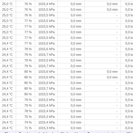
25,0 °C
76 %
1015,4 hPa
0,0 mm
0,0 mm
0,0 
25,0 °C
76 %
1015,5 hPa
0,0 mm
0,0 mm
0,0 
25,0 °C
76 %
1015,5 hPa
0,0 mm
-
0,0 
25,0 °C
77 %
1015,5 hPa
0,0 mm
-
0,0 
25,0 °C
77 %
1015,5 hPa
0,0 mm
-
0,0 
25,0 °C
77 %
1015,5 hPa
0,0 mm
-
0,0 
25,0 °C
77 %
1015,5 hPa
0,0 mm
-
0,0 
24,4 °C
77 %
1015,6 hPa
0,0 mm
-
0,0 
24,4 °C
78 %
1015,6 hPa
0,0 mm
-
0,0 
24,4 °C
79 %
1015,7 hPa
0,0 mm
-
0,0 
24,4 °C
79 %
1015,5 hPa
0,0 mm
-
0,0 
24,4 °C
79 %
1015,7 hPa
0,0 mm
-
0,0 
24,4 °C
80 %
1015,6 hPa
0,0 mm
0,0 mm
0,0 
24,4 °C
80 %
1015,6 hPa
0,0 mm
0,0 mm
0,0 
24,4 °C
80 %
1015,6 hPa
0,0 mm
-
0,0 
24,4 °C
80 %
1015,7 hPa
0,0 mm
-
0,0 
24,4 °C
80 %
1015,5 hPa
0,0 mm
-
0,0 
24,4 °C
79 %
1015,5 hPa
0,0 mm
-
0,0 
24,4 °C
79 %
1015,4 hPa
0,0 mm
-
0,0 
24,4 °C
78 %
1015,4 hPa
0,0 mm
-
0,0 
24,4 °C
75 %
1015,3 hPa
0,0 mm
-
0,0 
24,4 °C
74 %
1015,4 hPa
0,0 mm
-
0,0 
24,4 °C
71 %
1015,3 hPa
0,0 mm
-
0,0 