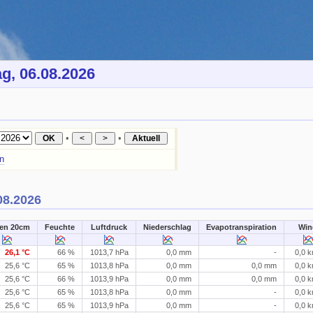
g, 06.08.2026
•
•
n
08.2026
en 20cm
Feuchte
Luftdruck
Niederschlag
Evapotranspiration
Win
tet...
26,1 °C
66 %
1013,7 hPa
0,0 mm
-
0,0 
25,6 °C
65 %
1013,8 hPa
0,0 mm
0,0 mm
0,0 
25,6 °C
66 %
1013,9 hPa
0,0 mm
0,0 mm
0,0 
25,6 °C
65 %
1013,8 hPa
0,0 mm
-
0,0 
25,6 °C
65 %
1013,9 hPa
0,0 mm
-
0,0 