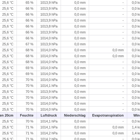
25,6 °C
65 %
1013,9 hPa
0,0 mm
-
0,0 
25,6 °C
66 %
1013,9 hPa
0,0 mm
-
0,0 
25,6 °C
66 %
1013,9 hPa
0,0 mm
-
0,0 
25,6 °C
66 %
1013,9 hPa
0,0 mm
-
0,0 
25,6 °C
66 %
1013,8 hPa
0,0 mm
-
0,0 
25,6 °C
66 %
1013,9 hPa
0,0 mm
-
0,0 
25,6 °C
66 %
1014,0 hPa
0,0 mm
-
0,0 
25,6 °C
67 %
1013,9 hPa
0,0 mm
-
0,0 
25,6 °C
68 %
1014,0 hPa
0,0 mm
0,0 mm
0,0 
25,6 °C
68 %
1014,0 hPa
0,0 mm
0,0 mm
0,0 
25,6 °C
68 %
1014,0 hPa
0,0 mm
-
0,0 
25,6 °C
69 %
1014,0 hPa
0,0 mm
-
0,0 
25,6 °C
69 %
1014,0 hPa
0,0 mm
-
0,0 
25,6 °C
70 %
1014,0 hPa
0,0 mm
-
0,0 
25,6 °C
70 %
1014,1 hPa
0,0 mm
-
0,0 
25,6 °C
70 %
1013,9 hPa
0,0 mm
-
0,0 
25,6 °C
70 %
1014,0 hPa
0,0 mm
-
0,0 
25,6 °C
70 %
1014,0 hPa
0,0 mm
-
0,0 
25,6 °C
70 %
1014,0 hPa
0,0 mm
-
0,0 
en 20cm
Feuchte
Luftdruck
Niederschlag
Evapotranspiration
Win
25,6 °C
70 %
1014,1 hPa
0,0 mm
-
0,0 
25,6 °C
71 %
1014,1 hPa
0,0 mm
0,0 mm
1,4 
25,6 °C
71 %
1014,2 hPa
0,0 mm
0,0 mm
1,4 
25,6 °C
71 %
1014,2 hPa
0,0 mm
-
0,0 