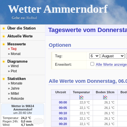
Wetter Ammerndorf
Gehe zu:
Roßtal
Über die Station
Tageswerte vom Donnersta
Aktuelle Werte
Messwerte
Optionen
» Tag
» Monat
Tag:
Diagramme
Erweitert:
Alle Werte anzeige
» Wind
» Plot
Statistiken
Alle Werte vom Donnerstag, 06.
» Monate
» Jahre
Uhrzeit
Temperatur
Boden 10cm
Bod
» Mittel
Einen Moment bitte, die Daten werden aufberei
» Rekorde
00:00
22,0 °C
26,1 °C
Wetter in 90614
00:05
22,1 °C
26,1 °C
Ammerndorf
um 20:40 Uhr
00:10
22,1 °C
26,1 °C
Temperatur:
24,2 °C
00:15
22,1 °C
26,1 °C
Regen 24h:
0,0 mm
00:20
22,1 °C
26,1 °C
Wind:
4,7 km/h