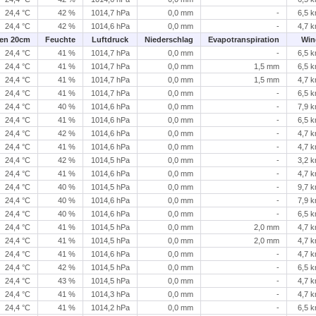
24,4 °C
42 %
1014,7 hPa
0,0 mm
-
6,5 
24,4 °C
42 %
1014,6 hPa
0,0 mm
-
4,7 
en 20cm
Feuchte
Luftdruck
Niederschlag
Evapotranspiration
Win
24,4 °C
41 %
1014,7 hPa
0,0 mm
-
6,5 
24,4 °C
41 %
1014,7 hPa
0,0 mm
1,5 mm
6,5 
24,4 °C
41 %
1014,7 hPa
0,0 mm
1,5 mm
4,7 
24,4 °C
41 %
1014,7 hPa
0,0 mm
-
6,5 
24,4 °C
40 %
1014,6 hPa
0,0 mm
-
7,9 
24,4 °C
41 %
1014,6 hPa
0,0 mm
-
6,5 
24,4 °C
42 %
1014,6 hPa
0,0 mm
-
4,7 
24,4 °C
41 %
1014,6 hPa
0,0 mm
-
4,7 
24,4 °C
42 %
1014,5 hPa
0,0 mm
-
3,2 
24,4 °C
41 %
1014,6 hPa
0,0 mm
-
4,7 
24,4 °C
40 %
1014,5 hPa
0,0 mm
-
9,7 
24,4 °C
40 %
1014,6 hPa
0,0 mm
-
7,9 
24,4 °C
40 %
1014,6 hPa
0,0 mm
-
6,5 
24,4 °C
41 %
1014,5 hPa
0,0 mm
2,0 mm
4,7 
24,4 °C
41 %
1014,5 hPa
0,0 mm
2,0 mm
4,7 
24,4 °C
41 %
1014,6 hPa
0,0 mm
-
4,7 
24,4 °C
42 %
1014,5 hPa
0,0 mm
-
6,5 
24,4 °C
43 %
1014,5 hPa
0,0 mm
-
4,7 
24,4 °C
41 %
1014,3 hPa
0,0 mm
-
4,7 
24,4 °C
41 %
1014,2 hPa
0,0 mm
-
6,5 