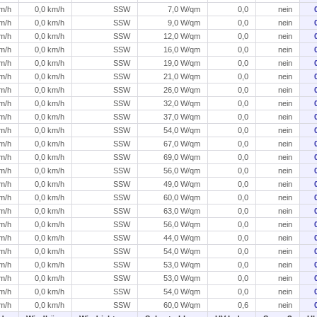
km/h
0,0 km/h
SSW
7,0 W/qm
0,0
nein
km/h
0,0 km/h
SSW
9,0 W/qm
0,0
nein
km/h
0,0 km/h
SSW
12,0 W/qm
0,0
nein
km/h
0,0 km/h
SSW
16,0 W/qm
0,0
nein
km/h
0,0 km/h
SSW
19,0 W/qm
0,0
nein
km/h
0,0 km/h
SSW
21,0 W/qm
0,0
nein
km/h
0,0 km/h
SSW
26,0 W/qm
0,0
nein
km/h
0,0 km/h
SSW
32,0 W/qm
0,0
nein
km/h
0,0 km/h
SSW
37,0 W/qm
0,0
nein
km/h
0,0 km/h
SSW
54,0 W/qm
0,0
nein
km/h
0,0 km/h
SSW
67,0 W/qm
0,0
nein
km/h
0,0 km/h
SSW
69,0 W/qm
0,0
nein
km/h
0,0 km/h
SSW
56,0 W/qm
0,0
nein
km/h
0,0 km/h
SSW
49,0 W/qm
0,0
nein
km/h
0,0 km/h
SSW
60,0 W/qm
0,0
nein
km/h
0,0 km/h
SSW
63,0 W/qm
0,0
nein
km/h
0,0 km/h
SSW
56,0 W/qm
0,0
nein
km/h
0,0 km/h
SSW
44,0 W/qm
0,0
nein
km/h
0,0 km/h
SSW
54,0 W/qm
0,0
nein
km/h
0,0 km/h
SSW
53,0 W/qm
0,0
nein
km/h
0,0 km/h
SSW
53,0 W/qm
0,0
nein
km/h
0,0 km/h
SSW
54,0 W/qm
0,0
nein
km/h
0,0 km/h
SSW
60,0 W/qm
0,6
nein