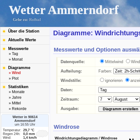
Wetter Ammerndorf
Gehe zu:
Roßtal
Über die Station
Diagramme: Windrichtungs
Aktuelle Werte
Messwerte
Messwerte und Optionen auswä
» Tag
» Monat
Datenquelle:
Mittelwind
Wind
Diagramme
Aufteilung:
Farben:
» Wind
» Plot
Windstille:
ignorieren
anze
Statistiken
Daten:
» Monate
» Jahre
Zeitraum:
» Mittel
Ausgabe:
» Rekorde
Wetter in 90614
Ammerndorf
um 16:55 Uhr
Windrose
Temperatur:
29,7 °C
Regen 24h:
0,0 mm
Wind:
1,4 km/h