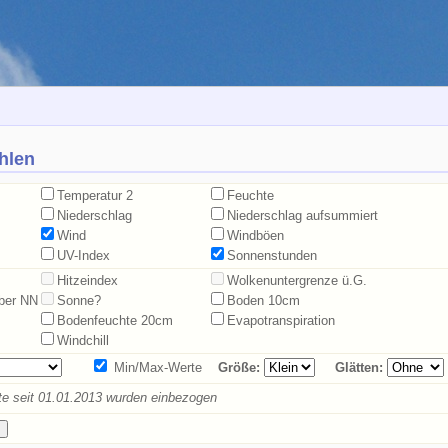
hlen
Temperatur 2
Feuchte
Niederschlag
Niederschlag aufsummiert
Wind
Windböen
UV-Index
Sonnenstunden
Hitzeindex
Wolkenuntergrenze ü.G.
über NN
Sonne?
Boden 10cm
Bodenfeuchte 20cm
Evapotranspiration
Windchill
Min/Max-Werte
Größe:
Glätten:
e seit 01.01.2013 wurden einbezogen