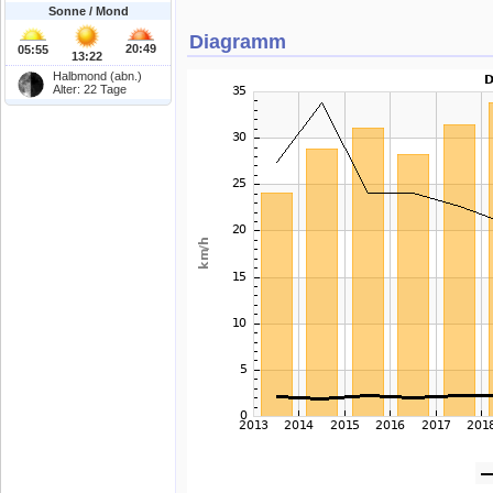
Sonne / Mond
Diagramm
20:49
05:55
13:22
Halbmond (abn.)
Alter: 22 Tage