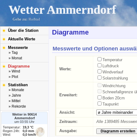
Wetter Ammerndorf
Gehe zu:
Roßtal
Über die Station
Diagramme
Aktuelle Werte
Messwerte
Messwerte und Optionen auswä
» Tag
» Monat
Temperatur
Luftdruck
Diagramme
Werte:
» Wind
Windverlauf
» Plot
Solarstrahlung
Statistiken
Windrichtung
» Monate
Schneefallgrenze 
Erweitert:
» Jahre
Boden 20cm
» Mittel
Taupunkt
» Rekorde
Ansicht:
Wetter in 90614
Ammerndorf
Zeitraum:
Alle 1389485 Messwert
um 03:55 Uhr
Temperatur:
19,3 °C
Ausgabe:
Regen 24h:
0,0 mm
Wind:
0,0 km/h