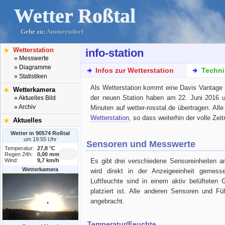
Wetter Roßtal
Gehe zu:
Ammerndorf
Wetterstation
info-station
» Messwerte
» Diagramme
Infos zur Wetterstation
Techni
» Statistiken
Als Wetterstation kommt eine Davis Vantage
Wetterkamera
der neuen Station haben am 22. Juni 2016 
» Aktuelles Bild
» Archiv
Minuten auf wetter-rosstal.de übertragen. A
Wetterstation
, so dass weiterhin der volle Zei
Aktuelles
Wetter in 90574 Roßtal
um 19:55 Uhr
Sensoren und Messwerte
Temperatur:
27,8 °C
Regen 24h:
0,00 mm
Wind:
9,7 km/h
Es gibt drei verschiedene Sensoreinheiten an
Wetterkamera
wird direkt in der Anzeigeeinheit gemes
Luftfeuchte sind in einem aktiv belüftete
platziert ist. Alle anderen Sensoren und F
angebracht.
Temperatur/Feuchte