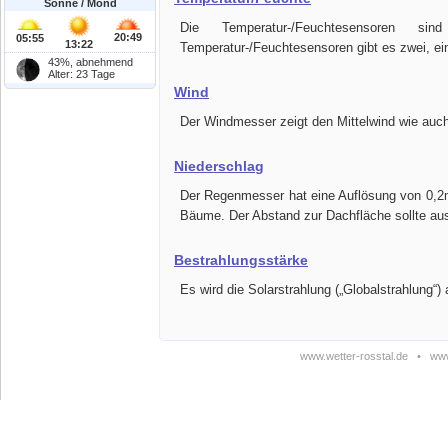
Sonne / Mond
Die Temperatur-/Feuchtesensoren sind
20:49
05:55
13:22
Temperatur-/Feuchtesensoren gibt es zwei, ei
43%, abnehmend
Alter: 23 Tage
Wind
Der Windmesser zeigt den Mittelwind wie auc
Niederschlag
Der Regenmesser hat eine Auflösung von 0,
Bäume. Der Abstand zur Dachfläche sollte aus
Bestrahlungsstärke
Es wird die Solarstrahlung („Globalstrahlung“
www.wetter-rosstal.de
•
www