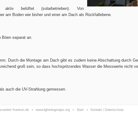
 aktiv belüftet (solarbetrieben). Von
ner am Boden wie bisher und einer am Dach als Rückfallebene.
h Böen separat an.
2mm. Durch die Montage am Dach gibt es zudem keine Abschattung durch G
reichend groß sein, so dass hochspritzendes Wasser die Messwerte nicht ver
) als auch die UV-Strahlung gemessen.
.wetter-franken.de
•
www.lightningmaps.org
•
Start
•
Kontakt / Datenschutz