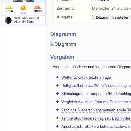
Sonne / Mond
Zeitraum:
Die letzten 24 Stunde
20:48
05:56
13:22
Ausgabe:
34%, abnehmend
Alter: 24 Tage
Diagramm
Vorgaben
Hier einige nützliche und interessante Diagra
Wetterrückblick letzte 7 Tage
Helligkeit/Luftdruck/Wind/Niederschlag l
Klimadiagramm Temperatur/Niederschlag
Vergleich Aktuelles Jahr mit Durchschnitt
Jährliche Niederschlagsmengen sowie Te
Temperatur/Niederschlag seit Beginn de
Anschaulich: Stärkere Luftdruckschwank