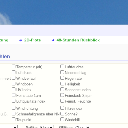
tung
2D-Plots
48-Stunden Rückblick
hlen
Temperatur (alt)
Luftfeuchte
Luftdruck
Niederschlag
ummiert
Windverlauf
Regenrate
Windböen
Helligkeit
UV-Index
Sonnenstunden
Feinstaub 1µm
Feinstaub 2,5µm
Luftqualitätsindex
Feinst. Feuchte
Windrichtung
Hitzeindex
 ü.G.
Schneefallgrenze über NN
Sonne?
Taupunkt
Windchill
Größe:
Glätten: