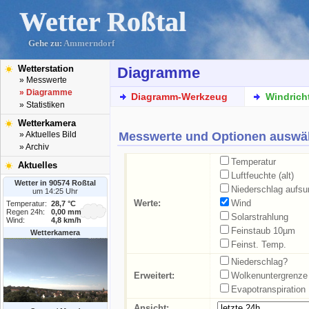
Wetter Roßtal
Gehe zu:
Ammerndorf
Wetterstation
Diagramme
» Messwerte
» Diagramme
Diagramm-Werkzeug
Windrich
» Statistiken
Wetterkamera
Messwerte und Optionen auswä
» Aktuelles Bild
» Archiv
Temperatur
Aktuelles
Luftfeuchte (alt)
Wetter in 90574 Roßtal
Niederschlag aufs
um 14:25 Uhr
Werte:
Wind
Temperatur:
28,7 °C
Regen 24h:
0,00 mm
Solarstrahlung
Wind:
4,8 km/h
Feinstaub 10µm
Wetterkamera
Feinst. Temp.
Niederschlag?
Erweitert:
Wolkenuntergrenze
Evapotranspiration
Ansicht: