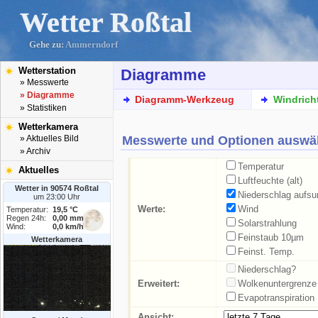
Wetter Roßtal
Gehe zu:
Ammerndorf
Wetterstation
Diagramme
» Messwerte
» Diagramme
Diagramm-Werkzeug
Windrich
» Statistiken
Wetterkamera
Messwerte und Optionen auswä
» Aktuelles Bild
» Archiv
Temperatur
Aktuelles
Luftfeuchte (alt)
Wetter in 90574 Roßtal
Niederschlag aufs
um 23:00 Uhr
Werte:
Wind
Temperatur:
19,5 °C
Regen 24h:
0,00 mm
Solarstrahlung
Wind:
0,0 km/h
Feinstaub 10µm
Wetterkamera
Feinst. Temp.
Niederschlag?
Erweitert:
Wolkenuntergrenze
Evapotranspiration
Ansicht: