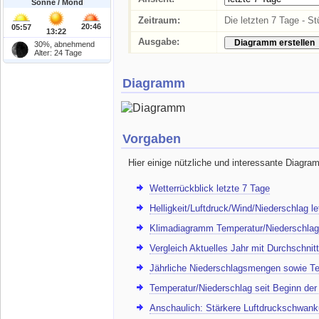
Sonne / Mond
Zeitraum:
Die letzten 7 Tage - 
20:46
05:57
13:22
Ausgabe:
30%, abnehmend
Alter: 24 Tage
Diagramm
Vorgaben
Hier einige nützliche und interessante Diagra
Wetterrückblick letzte 7 Tage
Helligkeit/Luftdruck/Wind/Niederschlag l
Klimadiagramm Temperatur/Niederschlag
Vergleich Aktuelles Jahr mit Durchschnitt
Jährliche Niederschlagsmengen sowie Te
Temperatur/Niederschlag seit Beginn de
Anschaulich: Stärkere Luftdruckschwank