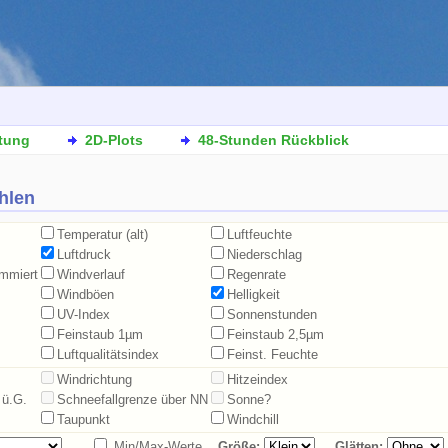
tung
2D-Plots
48-Stunden Rückblick
hlen
Temperatur (alt)
Luftfeuchte
Luftdruck
Niederschlag
ummiert
Windverlauf
Regenrate
Windböen
Helligkeit
UV-Index
Sonnenstunden
Feinstaub 1µm
Feinstaub 2,5µm
Luftqualitätsindex
Feinst. Feuchte
Windrichtung
Hitzeindex
 ü.G.
Schneefallgrenze über NN
Sonne?
Taupunkt
Windchill
Min/Max-Werte
Größe:
Glätten: