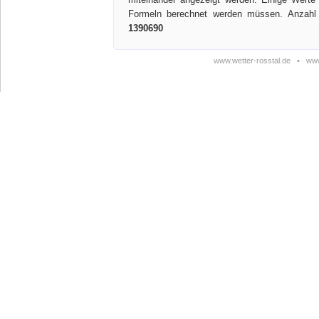
Formeln berechnet werden müssen. Anzahl 
1390690
www.wetter-rosstal.de
•
www