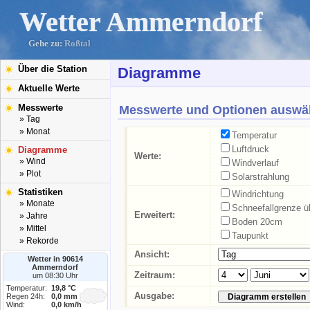
Wetter Ammerndorf
Gehe zu:
Roßtal
Über die Station
Diagramme
Aktuelle Werte
Messwerte
Messwerte und Optionen auswä
» Tag
» Monat
Temperatur
Luftdruck
Diagramme
Werte:
» Wind
Windverlauf
» Plot
Solarstrahlung
Statistiken
Windrichtung
» Monate
Schneefallgrenze 
Erweitert:
» Jahre
Boden 20cm
» Mittel
Taupunkt
» Rekorde
Ansicht:
Wetter in 90614
Ammerndorf
Zeitraum:
um 08:30 Uhr
Temperatur:
19,8 °C
Ausgabe:
Regen 24h:
0,0 mm
Wind:
0,0 km/h