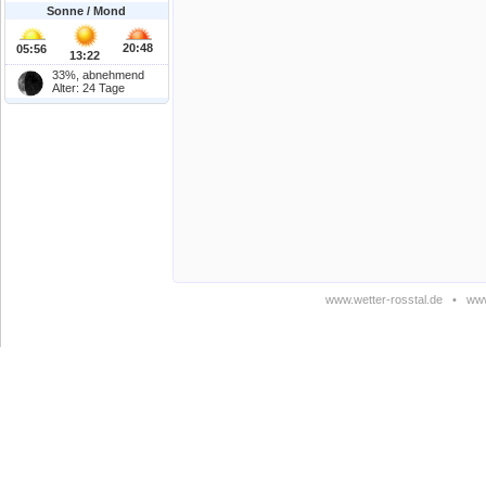
Sonne / Mond
20:48
05:56
13:22
33%, abnehmend
Alter: 24 Tage
www.wetter-rosstal.de
•
www