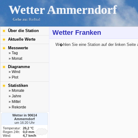
Wetter Ammerndorf
Gehe zu:
Roßtal
Über die Station
Wetter Franken
Aktuelle Werte
W�hlen Sie eine Station auf der linken Seite 
Messwerte
» Tag
» Monat
Diagramme
» Wind
» Plot
Statistiken
» Monate
» Jahre
» Mittel
» Rekorde
Wetter in 90614
Ammerndorf
um 16:20 Uhr
Temperatur:
26,2 °C
Regen 24h:
0,0 mm
Wind:
4,7 km/h