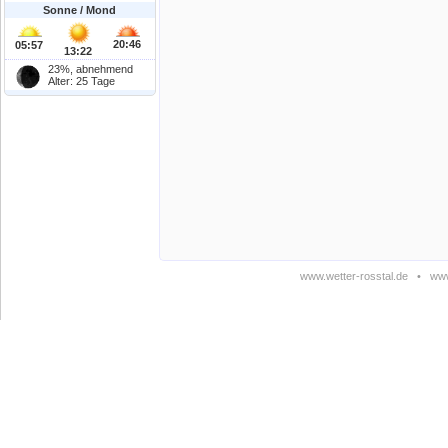
Sonne / Mond
20:46
05:57
13:22
23%, abnehmend
Alter: 25 Tage
www.wetter-rosstal.de
•
www