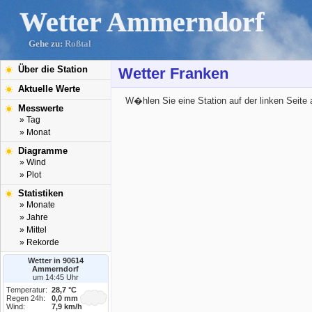
Wetter Ammerndorf
Gehe zu:
Roßtal
Über die Station
Wetter Franken
Aktuelle Werte
W�hlen Sie eine Station auf der linken Seite 
Messwerte
» Tag
» Monat
Diagramme
» Wind
» Plot
Statistiken
» Monate
» Jahre
» Mittel
» Rekorde
Wetter in 90614
Ammerndorf
um 14:45 Uhr
Temperatur:
28,7 °C
Regen 24h:
0,0 mm
Wind:
7,9 km/h