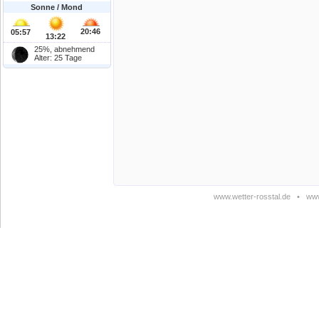
Sonne / Mond
20:46
05:57
13:22
25%, abnehmend
Alter: 25 Tage
www.wetter-rosstal.de
•
www