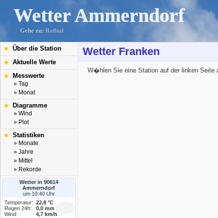
Wetter Ammerndorf
Gehe zu:
Roßtal
Über die Station
Wetter Franken
Aktuelle Werte
W�hlen Sie eine Station auf der linken Seite 
Messwerte
» Tag
» Monat
Diagramme
» Wind
» Plot
Statistiken
» Monate
» Jahre
» Mittel
» Rekorde
Wetter in 90614
Ammerndorf
um 10:40 Uhr
Temperatur:
22,8 °C
Regen 24h:
0,0 mm
Wind:
4,7 km/h